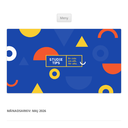
Studietips.se
Hoppa
Meny
till
innehåll
MÅNADSARKIV:
MAJ 2026