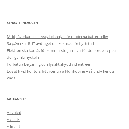
SENASTE INLÄGGEN
Miljöpåverkan och livscykelanalys för moderna battericeller
Så påverkar RUT-avdraget din kostnad för flyttstäd
Elektroniska kodlås för sommarstugan – varför du borde skippa
den gamla nyckeln
Förbättra belysning och fysiskt skydd vid entréer
Logistik vid kontorsflytt i centrala Norrköping – så undviker du
kaos
KATEGORIER
Advokat
Akustik
Allmänt