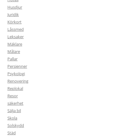
Husdjur
Juridik
Körkort
Låssmed
Leksaker
Mäklare
Målare
Pallar
Persienner
Psykologi
Renovering
Replokal
Resor
säkerhet
Sälja bil
Skola
Solskydd
Städ