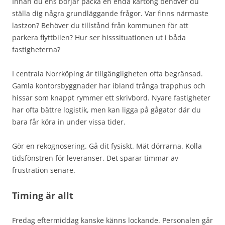
Innan du ens börjar packa en enda kartong behöver du
ställa dig några grundläggande frågor. Var finns närmaste
lastzon? Behöver du tillstånd från kommunen för att
parkera flyttbilen? Hur ser hisssituationen ut i båda
fastigheterna?
I centrala Norrköping är tillgängligheten ofta begränsad.
Gamla kontorsbyggnader har ibland trånga trapphus och
hissar som knappt rymmer ett skrivbord. Nyare fastigheter
har ofta bättre logistik, men kan ligga på gågator där du
bara får köra in under vissa tider.
Gör en rekognosering. Gå dit fysiskt. Mät dörrarna. Kolla
tidsfönstren för leveranser. Det sparar timmar av
frustration senare.
Timing är allt
Fredag eftermiddag kanske känns lockande. Personalen går