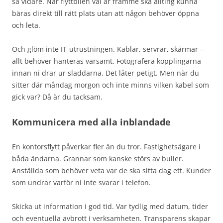
så vidare. När flyttbilen väl är framme ska allting kunna
bäras direkt till rätt plats utan att någon behöver öppna
och leta.
Och glöm inte IT-utrustningen. Kablar, servrar, skärmar –
allt behöver hanteras varsamt. Fotografera kopplingarna
innan ni drar ur sladdarna. Det låter petigt. Men när du
sitter där måndag morgon och inte minns vilken kabel som
gick var? Då är du tacksam.
Kommunicera med alla inblandade
En kontorsflytt påverkar fler än du tror. Fastighetsägare i
båda ändarna. Grannar som kanske störs av buller.
Anställda som behöver veta var de ska sitta dag ett. Kunder
som undrar varför ni inte svarar i telefon.
Skicka ut information i god tid. Var tydlig med datum, tider
och eventuella avbrott i verksamheten. Transparens skapar