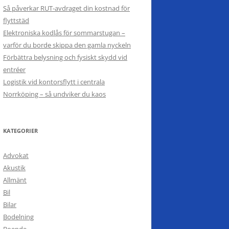
Så påverkar RUT-avdraget din kostnad för
flyttstäd
Elektroniska kodlås för sommarstugan –
varför du borde skippa den gamla nyckeln
Förbättra belysning och fysiskt skydd vid
entréer
Logistik vid kontorsflytt i centrala
Norrköping – så undviker du kaos
KATEGORIER
Advokat
Akustik
Allmänt
Bil
Bilar
Bodelning
Boende