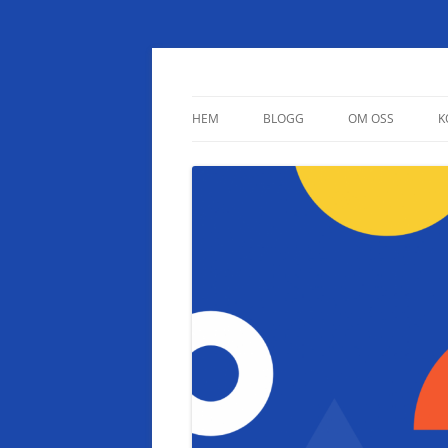
Studietips.se
HEM
BLOGG
OM OSS
K