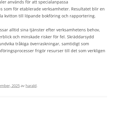
ler används för att specialanpassa
s som för etablerade verksamheter. Resultatet blir en
la kvitton till löpande bokföring och rapportering.
sar alltid sina tjänster efter verksamhetens behov,
verblick och minskade risker för fel. Skräddarsydd
 undvika tråkiga överraskningar, samtidigt som
öringsprocesser frigör resurser till det som verkligen
ember, 2025
av
harald
.