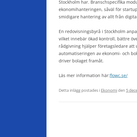
Stockholm har. Branschspecifika modu
ekonomihanteringen, såväl för startup
smidigare hantering av allt från digita
En redovisningsbyrå i Stockholm anpas
vilket innebär ökad kontroll, bättre ö
rådgivning hjälper företagsledare att
automatiseringen av ekonomi- och bokf
driver bolaget framåt.
Läs mer information här:
flowc.se/
Detta inlägg postades i
Ekonomi
den
5 dec