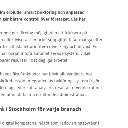
holm erbjuder smart bokföring och anpassad
ger bättre kontroll över företaget. Läs här.
konomi ger företag möjligheten att fokusera på
 effektiviserar fler arbetsuppgifter letar många efter
för att istället prioritera utveckling och tillväxt. En
ar börjat införa automatiserade system, vilket
parar resurser i det dagliga arbetet.
ecifika funktioner har blivit allt vanligare hos
skräddarsydd integration av bokföringssystem frigörs
företagsledare att analysera resultat, utveckla rutiner
gen utan att fastna i tröttande administration.
rå i Stockholm för varje bransch
ad digital kompetens, något som redovisningsbyråer i