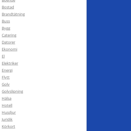
Bostad
Brandtätning
Buss
Bygg
Catering
Datorer
Ekonomi
El
Elektriker
Energi
Flytt
Golv
Golvslipning
Hälsa
Hotell
Husdjur
Juridik
Körkort