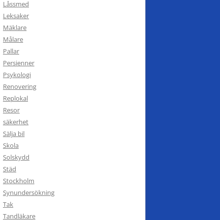
Låssmed
Leksaker
Mäklare
Målare
Pallar
Persienner
Psykologi
Renovering
Replokal
Resor
säkerhet
Sälja bil
Skola
Solskydd
Städ
Stockholm
Synundersökning
Tak
Tandläkare