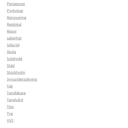
Persienner
Psykologi
Renovering
Replokal
Resor
säkerhet
Sälja bil
Skola
Solskydd
Städ
Stockholm
Synundersökning
Tak
Tandläkare
Tandvård
Tips
Tyg
VVS