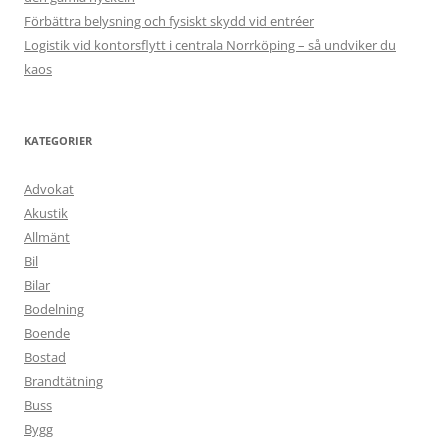
Förbättra belysning och fysiskt skydd vid entréer
Logistik vid kontorsflytt i centrala Norrköping – så undviker du
kaos
KATEGORIER
Advokat
Akustik
Allmänt
Bil
Bilar
Bodelning
Boende
Bostad
Brandtätning
Buss
Bygg