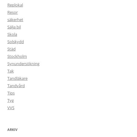
Replokal
Resor
säkerhet
Sälja bil
Skola
Solskydd
Städ
Stockholm
Synundersökning
Tak
Tandläkare
Tandvård
Tips
Tyg
VVS
ARKIV