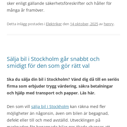
sker enligt gällande säkerhetsföreskrifter och håller för
många år framöver.
Detta inlägg postades i
Elektriker
den
14 oktober, 2025
av
henry
.
Sälja bil i Stockholm går snabbt och
smidigt för den som gör rätt val
Ska du sälja din bil i Stockholm? Vänd dig då till en seriös
firma som erbjuder trygg värdering, säkra betalningar
och hjälp med transport och papper. Läs här.
Den som vill
sälja bil i Stockholm
kan räkna med fler
möjligheter än någonsin, även om bilen är begagnad,
defekt eller till och med avställd. Utvecklingen på
marknaden för begagnade bilar ger ökade chanser att