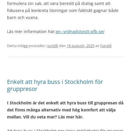
formulera sin sak, att vara beredd på dialog samt att
fokusera på konkreta lösningar som faktiskt gagnar både
barn och vuxna.
Läs mer information här:
xn--vrdnadstvistt-pfb.se/
Detta inlägg postades i
Juridik
den
18 augusti, 2025
av
harald
.
Enkelt att hyra buss i Stockholm för
gruppresor
I Stockholm är det enkelt att hyra buss till gruppresan då
det finns många alternativ med hög komfort att välja
mellan. Vill du veta mer? Läs mer här.
Att hyra buss i Stockholm ger stora möjligheter för grupper