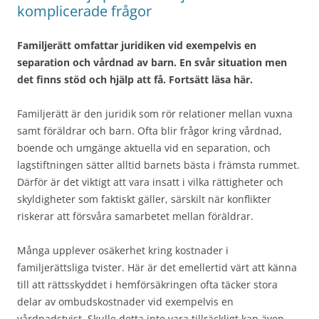
komplicerade frågor
Familjerätt omfattar juridiken vid exempelvis en
separation och vårdnad av barn. En svår situation men
det finns stöd och hjälp att få. Fortsätt läsa här.
Familjerätt är den juridik som rör relationer mellan vuxna
samt föräldrar och barn. Ofta blir frågor kring vårdnad,
boende och umgänge aktuella vid en separation, och
lagstiftningen sätter alltid barnets bästa i främsta rummet.
Därför är det viktigt att vara insatt i vilka rättigheter och
skyldigheter som faktiskt gäller, särskilt när konflikter
riskerar att försvåra samarbetet mellan föräldrar.
Många upplever osäkerhet kring kostnader i
familjerättsliga tvister. Här är det emellertid värt att känna
till att rättsskyddet i hemförsäkringen ofta täcker stora
delar av ombudskostnader vid exempelvis en
vårdnadstvist. Skulle detta inte vara tillräckligt kan även