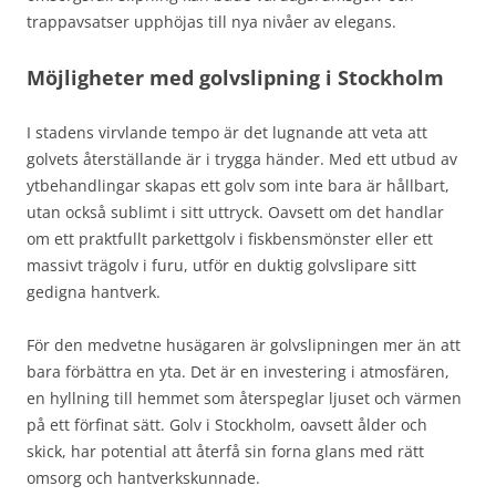
trappavsatser upphöjas till nya nivåer av elegans.
Möjligheter med golvslipning i Stockholm
I stadens virvlande tempo är det lugnande att veta att
golvets återställande är i trygga händer. Med ett utbud av
ytbehandlingar skapas ett golv som inte bara är hållbart,
utan också sublimt i sitt uttryck. Oavsett om det handlar
om ett praktfullt parkettgolv i fiskbensmönster eller ett
massivt trägolv i furu, utför en duktig golvslipare sitt
gedigna hantverk.
För den medvetne husägaren är golvslipningen mer än att
bara förbättra en yta. Det är en investering i atmosfären,
en hyllning till hemmet som återspeglar ljuset och värmen
på ett förfinat sätt. Golv i Stockholm, oavsett ålder och
skick, har potential att återfå sin forna glans med rätt
omsorg och hantverkskunnade.