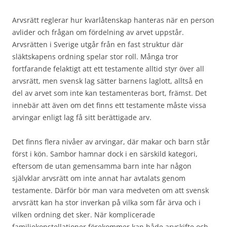
Arvsrätt reglerar hur kvarlåtenskap hanteras när en person
avlider och frågan om fördelning av arvet uppstår.
Arvsrätten i Sverige utgår från en fast struktur där
släktskapens ordning spelar stor roll. Många tror
fortfarande felaktigt att ett testamente alltid styr över all
arvsrätt, men svensk lag sätter barnens laglott, alltså en
del av arvet som inte kan testamenteras bort, främst. Det
innebär att även om det finns ett testamente måste vissa
arvingar enligt lag få sitt berättigade arv.
Det finns flera nivåer av arvingar, där makar och barn står
först i kön. Sambor hamnar dock i en särskild kategori,
eftersom de utan gemensamma barn inte har någon
självklar arvsrätt om inte annat har avtalats genom
testamente. Därför bör man vara medveten om att svensk
arvsrätt kan ha stor inverkan på vilka som får ärva och i
vilken ordning det sker. När komplicerade
familjekonstellationer förekommer kan både arvskifte och