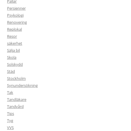
Pallar
Persienner
Psykologi
Renovering
Replokal
Resor
säkerhet
Sälja bil
Skola
Solskydd
Städ
Stockholm
Synundersökning
Tak
Tandläkare
Tandvård
Tips
Tyg
VVS