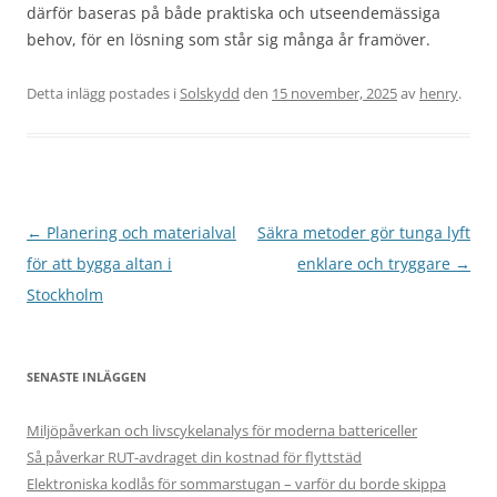
därför baseras på både praktiska och utseendemässiga
behov, för en lösning som står sig många år framöver.
Detta inlägg postades i
Solskydd
den
15 november, 2025
av
henry
.
Inläggsnavigering
←
Planering och materialval
Säkra metoder gör tunga lyft
för att bygga altan i
enklare och tryggare
→
Stockholm
SENASTE INLÄGGEN
Miljöpåverkan och livscykelanalys för moderna battericeller
Så påverkar RUT-avdraget din kostnad för flyttstäd
Elektroniska kodlås för sommarstugan – varför du borde skippa