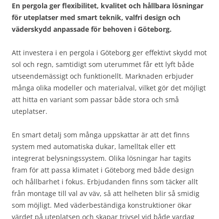
En pergola ger flexibilitet, kvalitet och hållbara lösningar
för uteplatser med smart teknik, valfri design och
väderskydd anpassade för behoven i Göteborg.
Att investera i en pergola i Göteborg ger effektivt skydd mot
sol och regn, samtidigt som uterummet får ett lyft både
utseendemässigt och funktionellt. Marknaden erbjuder
många olika modeller och materialval, vilket gör det möjligt
att hitta en variant som passar både stora och små
uteplatser.
En smart detalj som många uppskattar är att det finns
system med automatiska dukar, lamelltak eller ett
integrerat belysningssystem. Olika lösningar har tagits
fram för att passa klimatet i Göteborg med både design
och hållbarhet i fokus. Erbjudanden finns som täcker allt
från montage till val av väv, så att helheten blir så smidig
som möjligt. Med väderbeständiga konstruktioner ökar
värdet på uteplatsen och skapar trivsel vid både vardag