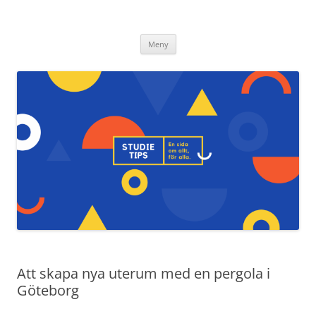
Studietips.se
Hoppa
Meny
till
innehåll
Att skapa nya uterum med en pergola i
Göteborg