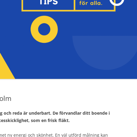
holm
g och reda är underbart. De förvandlar ditt boende i
skicklighet, som en frisk fläkt.
et ny energi och skönhet. En väl utförd målning kan