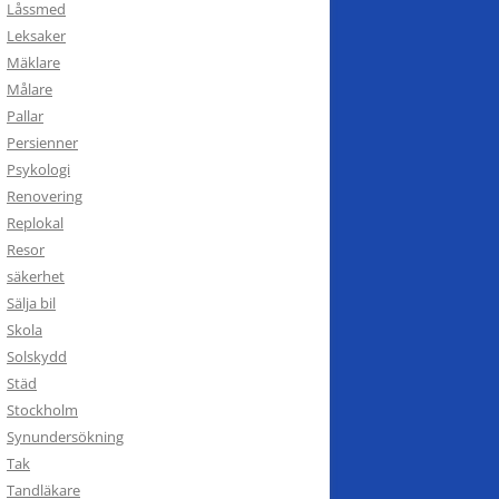
Låssmed
Leksaker
Mäklare
Målare
Pallar
Persienner
Psykologi
Renovering
Replokal
Resor
säkerhet
Sälja bil
Skola
Solskydd
Städ
Stockholm
Synundersökning
Tak
Tandläkare