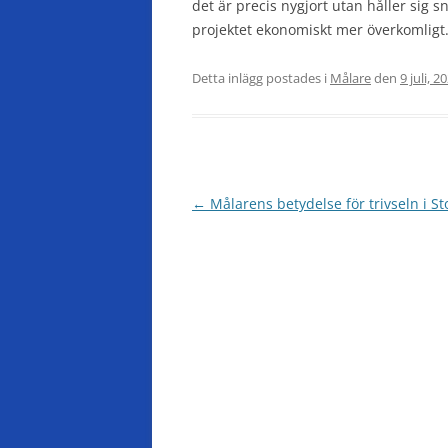
det är precis nygjort utan håller sig
projektet ekonomiskt mer överkomligt
Detta inlägg postades i
Målare
den
9 juli, 2
Inläggsnavigering
←
Målarens betydelse för trivseln i S