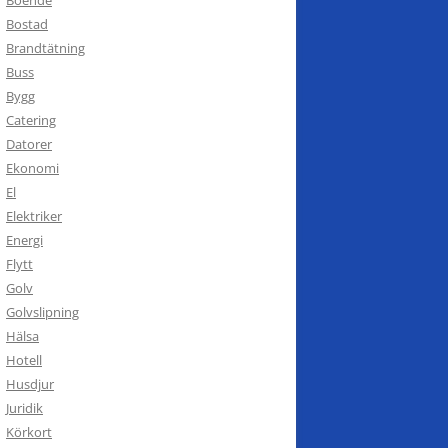
Bostad
Brandtätning
Buss
Bygg
Catering
Datorer
Ekonomi
El
Elektriker
Energi
Flytt
Golv
Golvslipning
Hälsa
Hotell
Husdjur
Juridik
Körkort