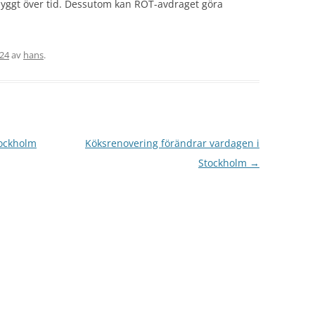
 snyggt över tid. Dessutom kan ROT-avdraget göra
.
024
av
hans
.
tockholm
Köksrenovering förändrar vardagen i
Stockholm
→