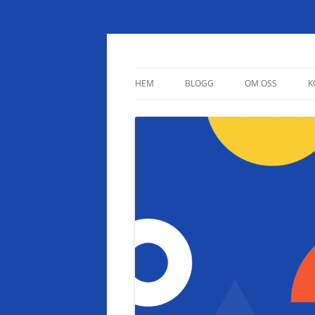
Studietips.se
HEM
BLOGG
OM OSS
K