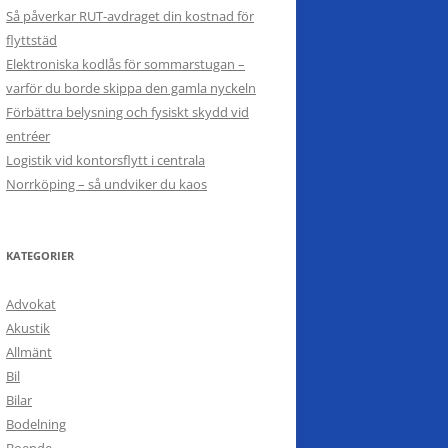
Så påverkar RUT-avdraget din kostnad för
flyttstäd
Elektroniska kodlås för sommarstugan –
varför du borde skippa den gamla nyckeln
Förbättra belysning och fysiskt skydd vid
entréer
Logistik vid kontorsflytt i centrala
Norrköping – så undviker du kaos
KATEGORIER
Advokat
Akustik
Allmänt
Bil
Bilar
Bodelning
Boende