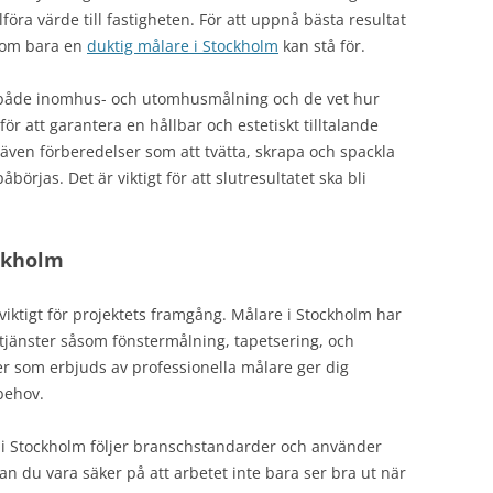
lföra värde till fastigheten. För att uppnå bästa resultat
 som bara en
duktig målare i Stockholm
kan stå för.
å både inomhus- och utomhusmålning och de vet hur
ör att garantera en hållbar och estetiskt tilltalande
 även förberedelser som att tvätta, skrapa och spackla
örjas. Det är viktigt för att slutresultatet ska bli
ockholm
 viktigt för projektets framgång. Målare i Stockholm har
tjänster såsom fönstermålning, tapetsering, och
er som erbjuds av professionella målare ger dig
 behov.
re i Stockholm följer branschstandarder och använder
kan du vara säker på att arbetet inte bara ser bra ut när