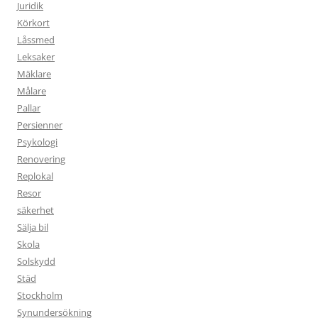
Juridik
Körkort
Låssmed
Leksaker
Mäklare
Målare
Pallar
Persienner
Psykologi
Renovering
Replokal
Resor
säkerhet
Sälja bil
Skola
Solskydd
Städ
Stockholm
Synundersökning