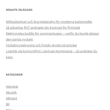
SENASTE INLÄGGEN
Miljöpåverkan och livscykelanalys för moderna battericeller
Så påverkar RUT-avdraget din kostnad för flyttstäd
Elektroniska kodlås för sommarstugan – varför du borde skippa
den gamla nyckeln
Förbättra belysning och fysiskt skydd vid entréer
Logistik vid kontorsflytt i centrala Norrköping – så undviker du
kaos
KATEGORIER
Advokat
Akustik
Allmänt
Bil
Bilar