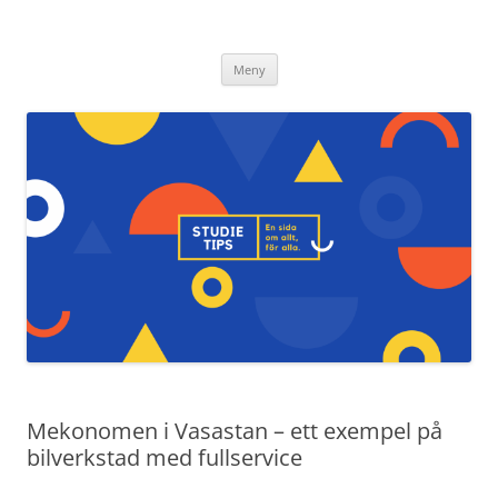
Studietips.se
Hoppa
Meny
till
innehåll
Mekonomen i Vasastan – ett exempel på
bilverkstad med fullservice