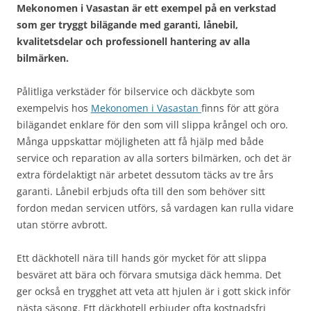
Mekonomen i Vasastan är ett exempel på en verkstad
som ger tryggt bilägande med garanti, lånebil,
kvalitetsdelar och professionell hantering av alla
bilmärken.
Pålitliga verkstäder för bilservice och däckbyte som
exempelvis hos
Mekonomen i Vasastan
finns för att göra
bilägandet enklare för den som vill slippa krångel och oro.
Många uppskattar möjligheten att få hjälp med både
service och reparation av alla sorters bilmärken, och det är
extra fördelaktigt när arbetet dessutom täcks av tre års
garanti. Lånebil erbjuds ofta till den som behöver sitt
fordon medan servicen utförs, så vardagen kan rulla vidare
utan större avbrott.
Ett däckhotell nära till hands gör mycket för att slippa
besväret att bära och förvara smutsiga däck hemma. Det
ger också en trygghet att veta att hjulen är i gott skick inför
nästa säsong. Ett däckhotell erbjuder ofta kostnadsfri