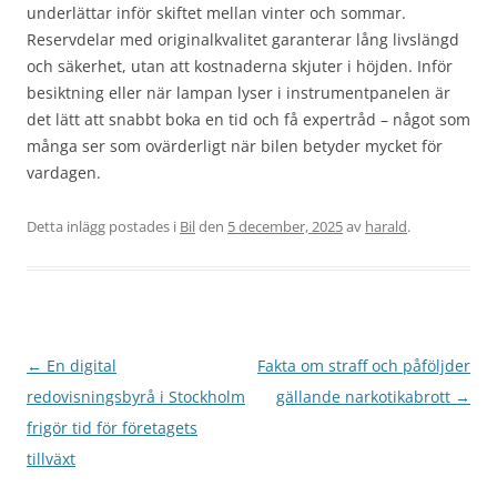
underlättar inför skiftet mellan vinter och sommar.
Reservdelar med originalkvalitet garanterar lång livslängd
och säkerhet, utan att kostnaderna skjuter i höjden. Inför
besiktning eller när lampan lyser i instrumentpanelen är
det lätt att snabbt boka en tid och få expertråd – något som
många ser som ovärderligt när bilen betyder mycket för
vardagen.
Detta inlägg postades i
Bil
den
5 december, 2025
av
harald
.
Inläggsnavigering
←
En digital
Fakta om straff och påföljder
redovisningsbyrå i Stockholm
gällande narkotikabrott
→
frigör tid för företagets
tillväxt