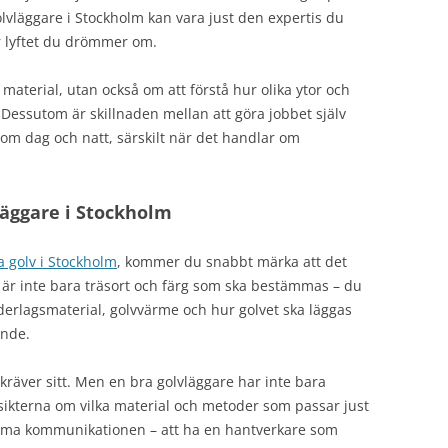
 golvläggare i Stockholm kan vara just den expertis du
är lyftet du drömmer om.
 material, utan också om att förstå hur olika ytor och
 Dessutom är skillnaden mellan att göra jobbet själv
 som dag och natt, särskilt när det handlar om
vläggare i Stockholm
a golv i Stockholm
, kommer du snabbt märka att det
t är inte bara träsort och färg som ska bestämmas – du
erlagsmaterial, golvvärme och hur golvet ska läggas
ende.
kräver sitt. Men en bra golvläggare har inte bara
sikterna om vilka material och metoder som passar just
lömma kommunikationen – att ha en hantverkare som