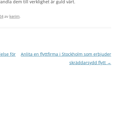
ndla dem till verklighet är guld värt.
24
av
kerim
.
else för
Anlita en flyttfirma i Stockholm som erbjuder
skräddarsydd flytt
→