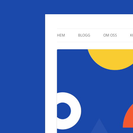
Studietips.se
HEM
BLOGG
OM OSS
K