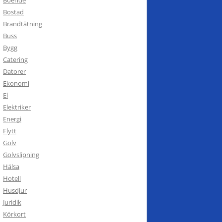
Bostad
Brandtätning
Buss
Bygg
Catering
Datorer
Ekonomi
El
Elektriker
Energi
Flytt
Golv
Golvslipning
Hälsa
Hotell
Husdjur
Juridik
Körkort