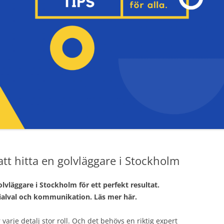
att hitta en golvläggare i Stockholm
olvläggare i Stockholm för ett perfekt resultat.
ialval och kommunikation. Läs mer här.
r varje detalj stor roll. Och det behövs en riktig expert