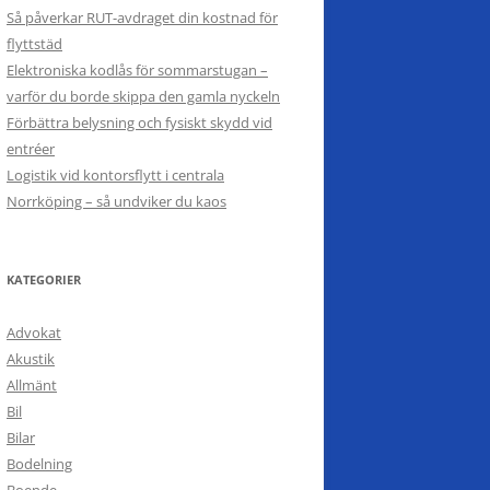
Så påverkar RUT-avdraget din kostnad för
flyttstäd
Elektroniska kodlås för sommarstugan –
varför du borde skippa den gamla nyckeln
Förbättra belysning och fysiskt skydd vid
entréer
Logistik vid kontorsflytt i centrala
Norrköping – så undviker du kaos
KATEGORIER
Advokat
Akustik
Allmänt
Bil
Bilar
Bodelning
Boende