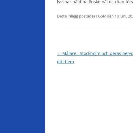
lyssnar på dina önskemål och kan förva
Detta inlägg postades i
Golv
den
18 juni, 20
Inläggsnavigering
←
Målare i Stockholm och deras betyd
ditt hem