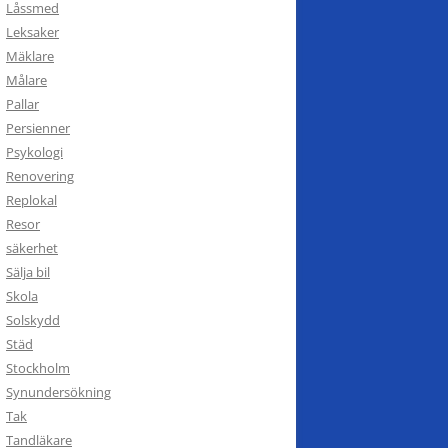
Låssmed
Leksaker
Mäklare
Målare
Pallar
Persienner
Psykologi
Renovering
Replokal
Resor
säkerhet
Sälja bil
Skola
Solskydd
Städ
Stockholm
Synundersökning
Tak
Tandläkare