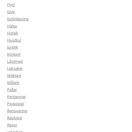
Flytt
Golv
Golvslipning
Hälsa
Hotell
Husdjur
Juridik
Körkort
Låssmed
Leksaker
Mäklare
Målare
Pallar
Persienner
Psykologi
Renovering
Replokal
Resor
säkerhet