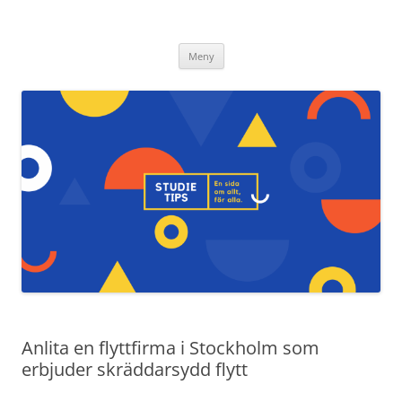
Studietips.se
Hoppa
Meny
till
innehåll
Anlita en flyttfirma i Stockholm som
erbjuder skräddarsydd flytt