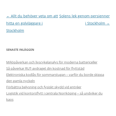
Inläggsnavigering
←
Allt du behöver veta om att
Solens lek genom persienner
hitta en golvläggare i
i Stockholm
→
Stockholm
SENASTE INLÄGGEN
Miljöpåverkan och livscykelanalys för moderna battericeller
Så påverkar RUT-avdraget din kostnad för flyttstäd
Elektroniska kodlås för sommarstugan – varför du borde skippa
den gamla nyckeln
Förbättra belysning och fysiskt skydd vid entréer
Logistik vid kontorsflytt i centrala Norrköping – så undviker du
kaos