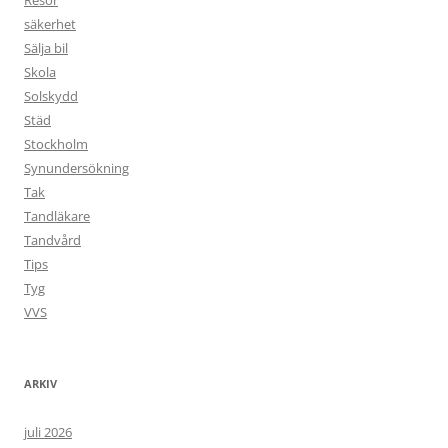
säkerhet
Sälja bil
Skola
Solskydd
Städ
Stockholm
Synundersökning
Tak
Tandläkare
Tandvård
Tips
Tyg
VVS
ARKIV
juli 2026