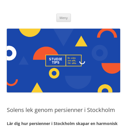
Studietips.se
Hoppa
Meny
till
innehåll
Solens lek genom persienner i Stockholm
Lär dig hur persienner i Stockholm skapar en harmonisk