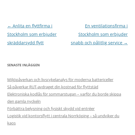
Inläggsnavigering
←
Anlita en flyttfirma i
En ventilationsfirma i
Stockholm som erbjuder
Stockholm som erbjuder
skräddarsydd flytt
snabb och pålitlig service
→
SENASTE INLÄGGEN
Miljöpåverkan och livscykelanalys för moderna battericeller
Så påverkar RUT-avdraget din kostnad för flyttstäd
Elektroniska kodlås för sommarstugan – varför du borde skippa
den gamla nyckeln
Förbättra belysning och fysiskt skydd vid entréer
Logistik vid kontorsflytt i centrala Norrköping – så undviker du
kaos