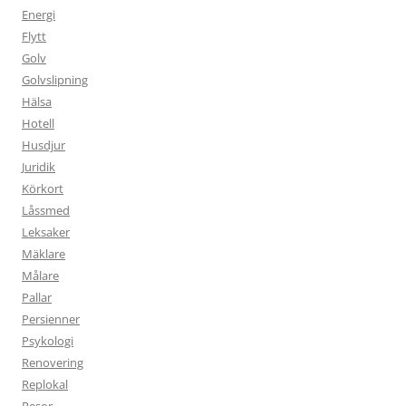
Energi
Flytt
Golv
Golvslipning
Hälsa
Hotell
Husdjur
Juridik
Körkort
Låssmed
Leksaker
Mäklare
Målare
Pallar
Persienner
Psykologi
Renovering
Replokal
Resor