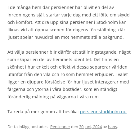
I de många hem där persienner har blivit en del av
inredningens själ, startar varje dag med ett löfte om skydd
och komfort. Att dra upp sina persienner i Stockholm kan
liknas vid att öppna scenen för dagens föreställning, där
ljuset spelar huvudrollen mot hemmets stilla bakgrund.
Att välja persienner blir därför ett ställningstagande, något
som skapar en del av hemmets identitet. Det finns en
skönhet i hur enkelt och effektivt dessa separerar världen
utanför från den vila och ro som hemmet erbjuder. I valet
ligger en djupare förståelse för hur ljuset interagerar med
färgerna och ytorna i våra bostäder, som en ständigt
föränderlig målning på väggarna i våra rum.
Ta reda på mer genom att besöka:
persiennstockholm.nu
Detta inlägg postades i
Persienner
den
30 juni, 2024
av
hans
.